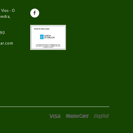
 Viso - O
vedra,
 90
gar.com