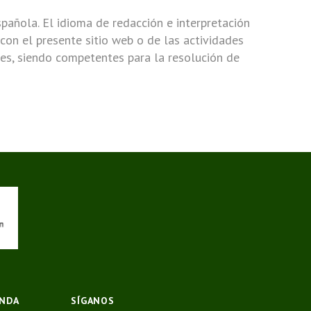
pañola. El idioma de redacción e interpretación
 con el presente sitio web o de las actividades
tes, siendo competentes para la resolución de
ENDA
SÍGANOS