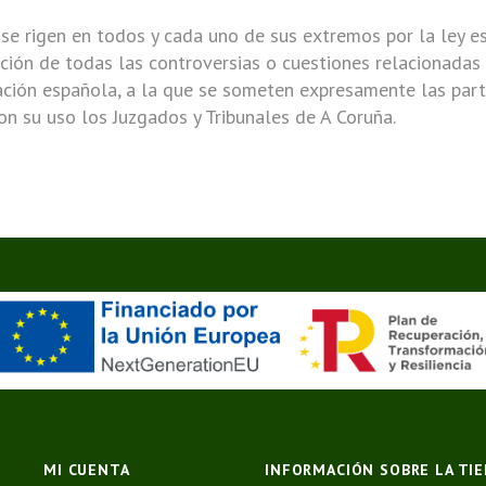
se rigen en todos y cada uno de sus extremos por la ley es
ución de todas las controversias o cuestiones relacionadas
slación española, a la que se someten expresamente las par
on su uso los Juzgados y Tribunales de A Coruña.
MI CUENTA
INFORMACIÓN SOBRE LA TI