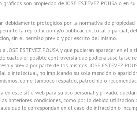
y/o gráficos son propiedad de JOSE ESTEVEZ POUSA o en su 
n debidamente protegidos por la normativa de propiedad int
permite la reproducción y/o publicación, total o parcial, del
ción, sin el permiso previo y por escrito del mismo.
os a JOSE ESTEVEZ POUSA y que pudieran aparecer en el sit
de cualquier posible controversia que pudiera suscitarse r
esa y previa por parte de los mismos. JOSE ESTEVEZ POUSA
al e intelectual, no implicando su sola mención o aparición
s mismos, como tampoco respaldo, patrocinio o recomendac
ca en este sitio web para su uso personal y privado, queda
s anteriores condiciones, como por la debida utilización 
enales que le correspondan en el caso de infracción o incu